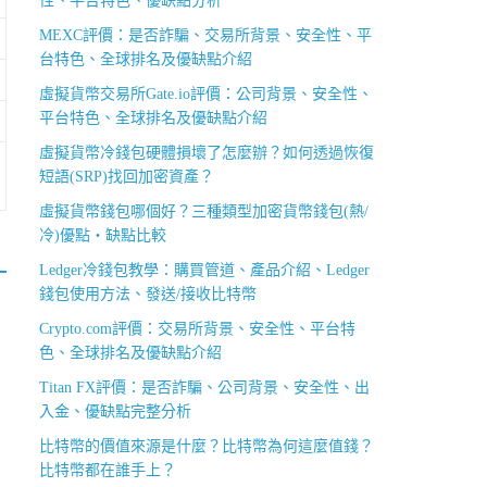
性、平台特色、優缺點分析
MEXC評價：是否詐騙、交易所背景、安全性、平
台特色、全球排名及優缺點介紹
虛擬貨幣交易所Gate.io評價：公司背景、安全性、
平台特色、全球排名及優缺點介紹
虛擬貨幣冷錢包硬體損壞了怎麼辦？如何透過恢復
短語(SRP)找回加密資產？
虛擬貨幣錢包哪個好？三種類型加密貨幣錢包(熱/
冷)優點・缺點比較
Ledger冷錢包教學：購買管道、產品介紹、Ledger
錢包使用方法、發送/接收比特幣
Crypto.com評價：交易所背景、安全性、平台特
色、全球排名及優缺點介紹
。
Titan FX評價：是否詐騙、公司背景、安全性、出
入金、優缺點完整分析
比特幣的價值來源是什麼？比特幣為何這麼值錢？
比特幣都在誰手上？