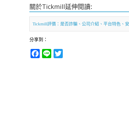
關於Tickmill延伸閱讀:
Tickmill評價：是否詐騙、公司介紹、平台特色
分享到：
Fa
Li
T
ce
ne
wi
bo
tte
ok
r