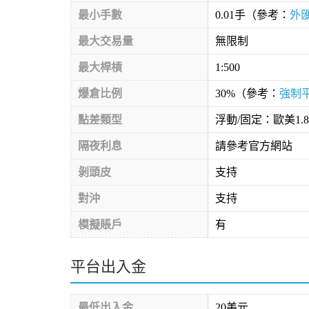
最小手數
0.01手（參考：
外
最大交易量
無限制
最大桿槓
1:500
爆倉比例
30%（參考：
強制
點差類型
浮動/固定：歐美1.8
隔夜利息
請參考官方網站
剝頭皮
支持
對沖
支持
模擬賬戶
有
平台出入金
最低出入金
20美元