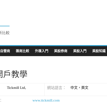
所比較
自營商
匯商比較
外匯入門
美股券商
美股入門
美股知識
台開戶教學
Tickmill Ltd,
網站語言：
中文，英文
：
www.tickmill.com