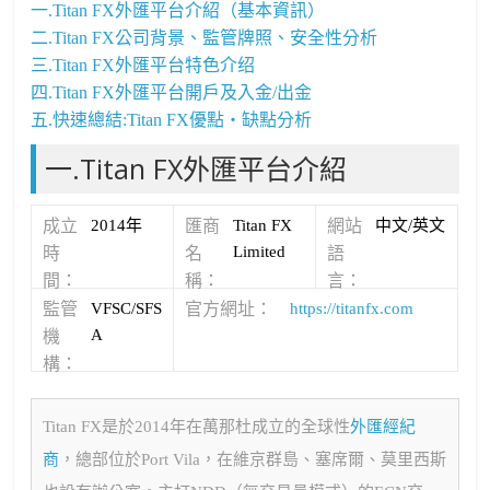
一.Titan FX外匯平台介紹（基本資訊）
二.Titan FX公司背景、監管牌照、安全性分析
三.Titan FX外匯平台特色介绍
四.Titan FX外匯平台開戶及入金/出金
五.快速總結:Titan FX優點・缺點分析
一.Titan FX外匯平台介紹
成立
2014年
匯商
Titan FX
網站
中文/英文
Limited
時
名
語
間：
稱：
言：
監管
VFSC/SFS
官方網址：
https://titanfx.com
A
機
構：
Titan FX是於2014年在萬那杜成立的全球性
外匯經紀
商
，總部位於Port Vila，在維京群島、塞席爾、莫里西斯