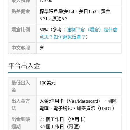
最大槓桿
1:1000
點差佣金
標準賬戶:歐美1.4，美日1.53，黃金
5.71，原油5.7
爆倉比例
50%（參考：
強制平倉（爆倉）是什麼
意思？如何避免爆倉？
）
中文客服
有
平台出入金
最低出入
100美元
金
出入金方
入金:信用卡（Visa/Mastercard），國際
法
電匯，電子錢包，加密貨幣（USDT）
出金到賬
2-5個工作日 （信用卡）
週期
3-7個工作日（電匯）