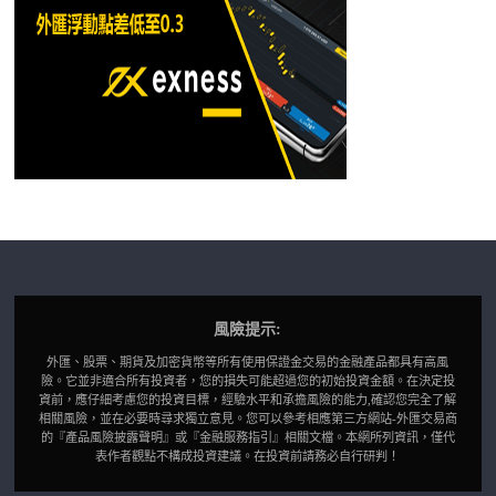
風險提示:
外匯、股票、期貨及加密貨幣等所有使用保證金交易的金融產品都具有高風
險。它並非適合所有投資者，您的損失可能超過您的初始投資金額。在決定投
資前，應仔細考慮您的投資目標，經驗水平和承擔風險的能力,確認您完全了解
相關風險，並在必要時尋求獨立意見。您可以參考相應第三方網站-外匯交易商
的『產品風險披露聲明』或『金融服務指引』相關文檔。本網所列資訊，僅代
表作者觀點不構成投資建議。在投資前請務必自行研判！