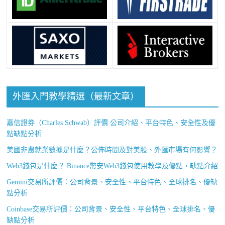
外匯入門教學精選（最新文章）
嘉信證券（Charles Schwab）評價:公司介紹、平台特色、安全性及優
點缺點分析
美國非農就業數據是什麼？公佈時間及對美股、外匯市場有何影響？
Web3錢包是什麼？ Binance幣安Web3錢包使用教學及優點・缺點介紹
Gemini交易所評價：公司背景、安全性、平台特色、全球排名、優缺
點分析
Coinbase交易所評價：公司背景、安全性、平台特色、全球排名、優
缺點分析