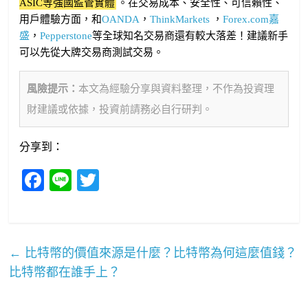
ASIC等強國監管實體
。在交易成本、安全性、可信賴性、
用戶體驗方面，和
OANDA
，
ThinkMarkets
，
Forex.com嘉
盛
，
Pepperstone
等全球知名交易商還有較大落差！建議新手
可以先從大牌交易商測試交易。
風險提示：
本文為經驗分享與資料整理，不作為投資理
財建議或依據，投資前請務必自行研判。
分享到：
Fa
Li
T
ce
ne
wi
bo
tte
ok
r
←
比特幣的價值來源是什麼？比特幣為何這麼值錢？
比特幣都在誰手上？