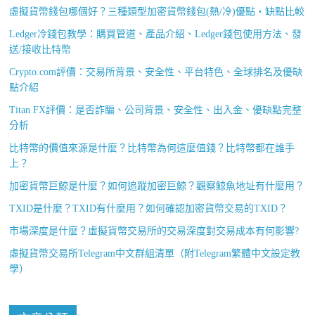
虛擬貨幣錢包哪個好？三種類型加密貨幣錢包(熱/冷)優點・缺點比較
Ledger冷錢包教學：購買管道、產品介紹、Ledger錢包使用方法、發
送/接收比特幣
Crypto.com評價：交易所背景、安全性、平台特色、全球排名及優缺
點介紹
Titan FX評價：是否詐騙、公司背景、安全性、出入金、優缺點完整
分析
比特幣的價值來源是什麼？比特幣為何這麼值錢？比特幣都在誰手
上？
加密貨幣巨鯨是什麼？如何追蹤加密巨鯨？觀察鯨魚地址有什麼用？
TXID是什麼？TXID有什麼用？如何確認加密貨幣交易的TXID？
市場深度是什麼？虛擬貨幣交易所的交易深度對交易成本有何影響?
虛擬貨幣交易所Telegram中文群組清單（附Telegram繁體中文設定教
學）