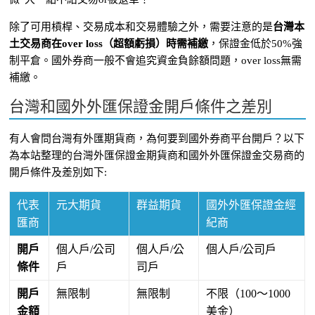
除了可用槓桿、交易成本和交易體驗之外，需要注意的是
台灣本
土交易商在over loss（超額虧損）時需補繳
，保證金低於50%強
制平倉。國外券商一般不會追究資金負餘額問題，over loss無需
補繳。
台灣和國外外匯保證金開戶條件之差別
有人會問台灣有外匯期貨商，為何要到國外券商平台開戶？以下
為本站整理的台灣外匯保證金期貨商和國外外匯保證金交易商的
開戶條件及差別如下:
代表
元大期貨
群益期貨
國外外匯保證金經
匯商
紀商
開戶
個人戶/公司
個人戶/公
個人戶/公司戶
條件
戶
司戶
開戶
無限制
無限制
不限（100～1000
金額
美金）