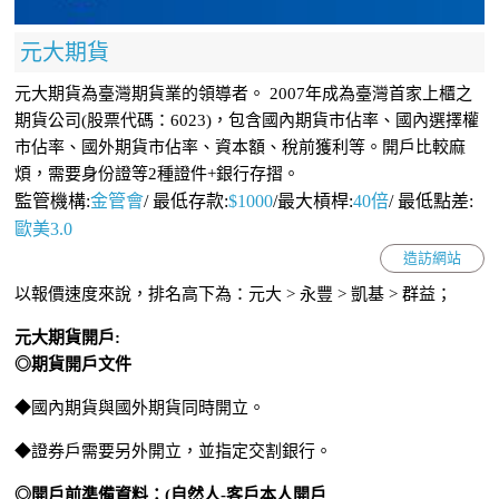
元大期貨
元大期貨為臺灣期貨業的領導者。 2007年成為臺灣首家上櫃之
期貨公司(股票代碼：6023)，包含國內期貨市佔率、國內選擇權
市佔率、國外期貨市佔率、資本額、稅前獲利等。開戶比較麻
煩，需要身份證等2種證件+銀行存摺。
監管機構:
金管會
/
最低存款:
$1000
/最大槓桿:
40倍
/
最低點差:
歐美3.0
造訪網站
以報價速度來說，排名高下為：元大 > 永豐 > 凱基 > 群益；
元大期貨開戶:
◎期貨開戶文件
◆國內期貨與國外期貨同時開立。
◆證券戶需要另外開立，並指定交割銀行。
◎開戶前準備資料：(自然人-客戶本人開戶