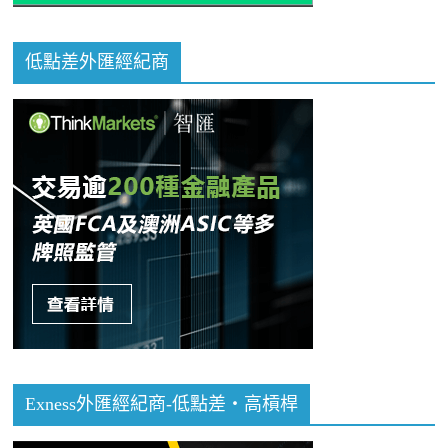
低點差外匯經紀商
Exness外匯經紀商-低點差・高槓桿