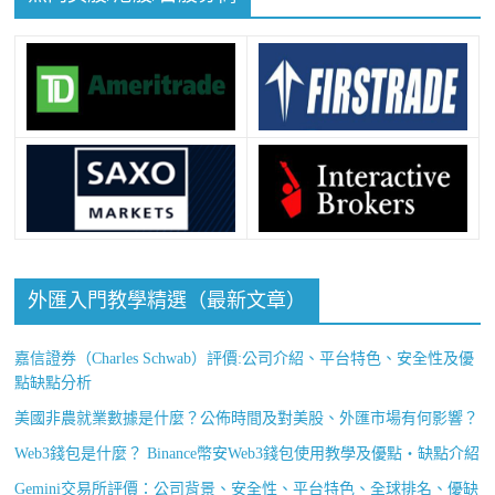
外匯入門教學精選（最新文章）
嘉信證券（Charles Schwab）評價:公司介紹、平台特色、安全性及優
點缺點分析
美國非農就業數據是什麼？公佈時間及對美股、外匯市場有何影響？
Web3錢包是什麼？ Binance幣安Web3錢包使用教學及優點・缺點介紹
Gemini交易所評價：公司背景、安全性、平台特色、全球排名、優缺