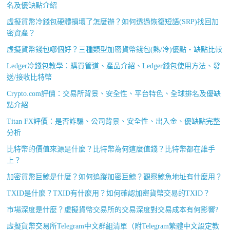
名及優缺點介紹
虛擬貨幣冷錢包硬體損壞了怎麼辦？如何透過恢復短語(SRP)找回加
密資產？
虛擬貨幣錢包哪個好？三種類型加密貨幣錢包(熱/冷)優點・缺點比較
Ledger冷錢包教學：購買管道、產品介紹、Ledger錢包使用方法、發
送/接收比特幣
Crypto.com評價：交易所背景、安全性、平台特色、全球排名及優缺
點介紹
Titan FX評價：是否詐騙、公司背景、安全性、出入金、優缺點完整
分析
比特幣的價值來源是什麼？比特幣為何這麼值錢？比特幣都在誰手
上？
加密貨幣巨鯨是什麼？如何追蹤加密巨鯨？觀察鯨魚地址有什麼用？
TXID是什麼？TXID有什麼用？如何確認加密貨幣交易的TXID？
市場深度是什麼？虛擬貨幣交易所的交易深度對交易成本有何影響?
虛擬貨幣交易所Telegram中文群組清單（附Telegram繁體中文設定教