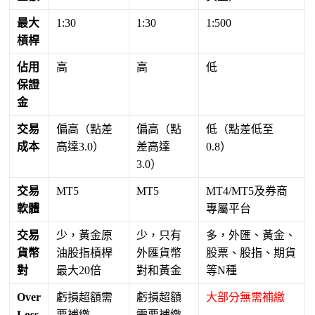
最大
1:30
1:30
1:500
槓桿
佔用
高
高
低
保證
金
交易
偏高（點差
偏高（點
低（點差低至
成本
高達3.0）
差高達
0.8）
3.0）
交易
MT5
MT5
MT4/MT5及券商
軟體
專屬平台
交易
少，黃金原
少，只有
多，外匯、黃金、
貨幣
油股指槓桿
外匯貨幣
股票、股指、期貨
對
最大20倍
對和黃金
等N種
Over
虧損超額需
虧損超額
大部分無需補繳
Loss
要補繳
需要補繳