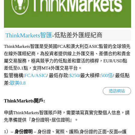
ThinkMarkets智匯
-低點差外匯經紀商
ThinkMarkets智匯是受英國FCA和澳大利亞ASIC監管的全球領先
在線外匯經紀商，為投資者提供線上外匯交易、差價合約和貴金
屬交易服務，極具競爭力的低點差和靈活的槓桿，EUR/USD點
差低至0.1點，支持MT4外匯交易平台。
監管機構:
FCA/ASIC
/
最低存款:
$250
/最大槓桿:
500倍
/
最低點
差:
歐美0.8
造訪網站
ThinkMarkets開戶:
申請ThinkMarkets智匯賬戶時，需要填寫真實完整個人信息，請
先準備提供『身份證明+居住證明』。
1）
– 身份證明 –
身份證、駕照、護照(身份證的正面+反面or護