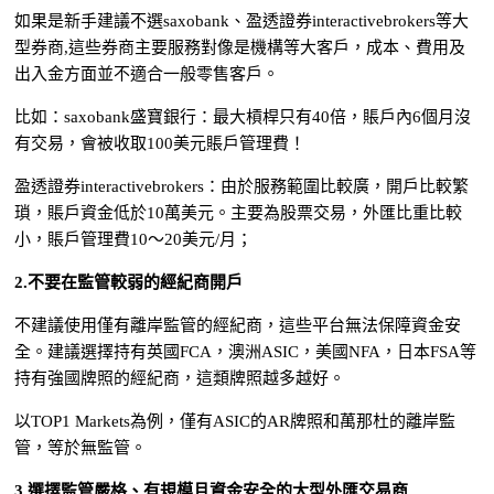
如果是新手建議不選saxobank、盈透證券interactivebrokers等大
型券商,這些券商主要服務對像是機構等大客戶，成本、費用及
出入金方面並不適合一般零售客戶。
比如：saxobank盛寶銀行：最大槓桿只有40倍，賬戶內6個月沒
有交易，會被收取100美元賬戶管理費！
盈透證券interactivebrokers：由於服務範圍比較廣，開戶比較繁
瑣，賬戶資金低於10萬美元。主要為股票交易，外匯比重比較
小，賬戶管理費10～20美元/月；
2.不要在監管較弱的經紀商開戶
不建議使用僅有離岸監管的經紀商，這些平台無法保障資金安
全。建議選擇持有英國FCA，澳洲ASIC，美國NFA，日本FSA等
持有強國牌照的經紀商，這類牌照越多越好。
以TOP1 Markets為例，僅有ASIC的AR牌照和萬那杜的離岸監
管，等於無監管。
3.選擇監管嚴格、有規模且資金安全的大型外匯交易商