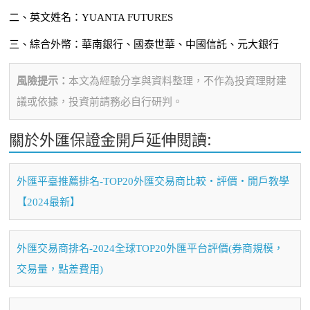
二、英文姓名：YUANTA FUTURES
三、綜合外幣：華南銀行、國泰世華、中國信託、元大銀行
風險提示：
本文為經驗分享與資料整理，不作為投資理財建
議或依據，投資前請務必自行研判。
關於外匯保證金開戶延伸閱讀:
外匯平臺推薦排名-TOP20外匯交易商比較・評價・開戶教學
【2024最新】
外匯交易商排名-2024全球TOP20外匯平台評價(券商規模，
交易量，點差費用)