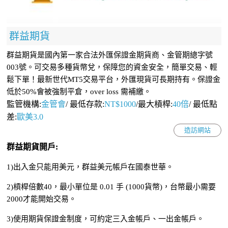
群益期貨
群益期貨是國內第一家合法外匯保證金期貨商、金管期總字號
003號。可交易多種貨幣兌，保障您的資金安全，簡單交易、輕
鬆下單！最新世代MT5交易平台，外匯現貨可長期持有。保證金
低於50%會被強制平倉，over loss 需補繳。
監管機構:
金管會
/
最低存款:
NT$1000
/最大槓桿:
40倍
/
最低點
差:
歐美3.0
造訪網站
群益期貨開戶:
1)出入金只能用美元，群益美元帳戶在國泰世華。
2)槓桿倍數40，最小單位是 0.01 手 (1000貨幣)，台幣最小需要
2000才能開始交易。
3)使用期貨保證金制度，可約定三入金帳戶、一出金帳戶。