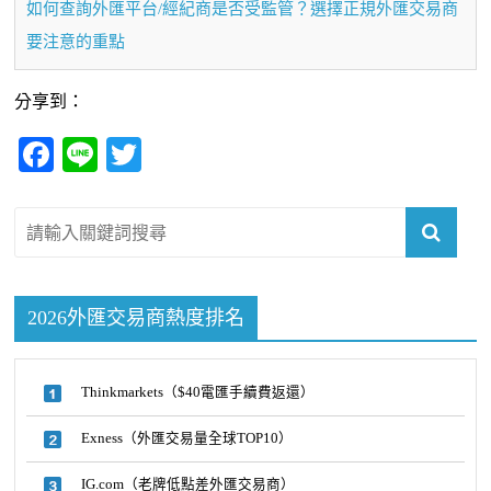
如何查詢外匯平台/經紀商是否受監管？選擇正規外匯交易商
要注意的重點
分享到：
Fa
Li
T
ce
ne
wi
bo
tte
ok
r
2026外匯交易商熱度排名
Thinkmarkets（$40電匯手續費返還）
Exness（外匯交易量全球TOP10）
IG.com（老牌低點差外匯交易商）