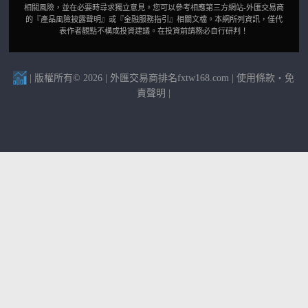
相關風險，並在必要時尋求獨立意見。您可以參考相應第三方網站-外匯交易商
的『產品風險披露聲明』或『金融服務指引』相關文檔。本網所列資訊，僅代
表作者觀點不構成投資建議。在投資前請務必自行研判！
| 版權所有© 2026 | 外匯交易商排名fxtw168.com |
使用條款・免
責聲明
|