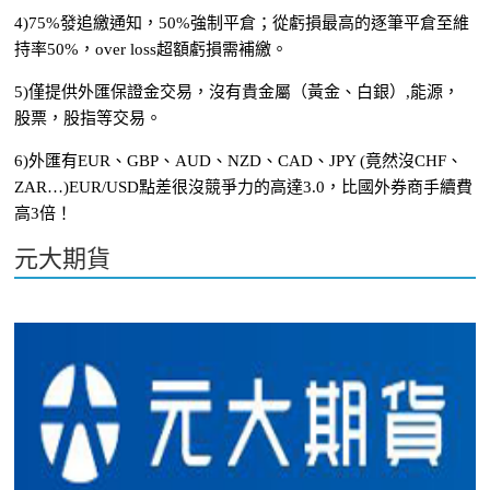
4)75%發追繳通知，50%強制平倉；從虧損最高的逐筆平倉至維
持率50%，over loss超額虧損需補繳。
5)僅提供外匯保證金交易，沒有貴金屬（黃金、白銀）,能源，
股票，股指等交易。
6)外匯有EUR、GBP、AUD、NZD、CAD、JPY (竟然沒CHF、
ZAR…)EUR/USD點差很沒競爭力的高達3.0，比國外券商手續費
高3倍！
元大期貨