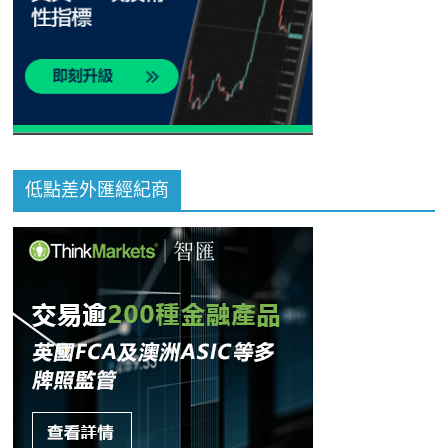
低點差外匯經紀商