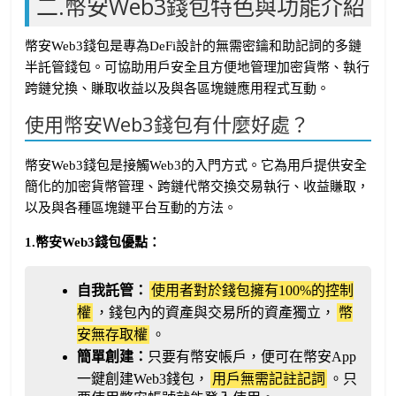
二.幣安Web3錢包特色與功能介紹
幣安Web3錢包是專為DeFi設計的無需密鑰和助記詞的多鏈
半託管錢包。可協助用戶安全且方便地管理加密貨幣、執行
跨鏈兌換、賺取收益以及與各區塊鏈應用程式互動。
使用幣安Web3錢包有什麼好處？
幣安Web3錢包是接觸Web3的入門方式。它為用戶提供安全
簡化的加密貨幣管理、跨鏈代幣交換交易執行、收益賺取，
以及與各種區塊鏈平台互動的方法。
1.幣安Web3錢包優點：
自我託管：
使用者對於錢包擁有100%的控制
權
，錢包內的資產與交易所的資產獨立，
幣
安無存取權
。
簡單創建：
只要有幣安帳戶，便可在幣安App
一鍵創建Web3錢包，
用戶無需記註記詞
。只