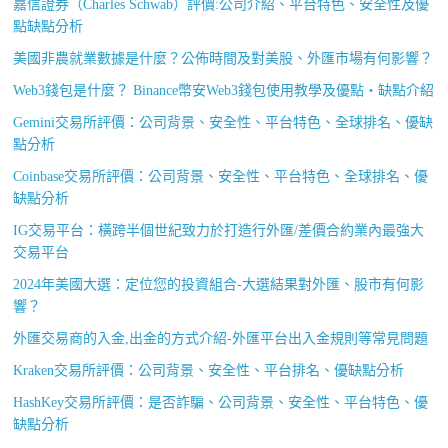
嘉信證券（Charles Schwab）評價:公司介紹、平台特色、安全性及優
點缺點分析
美國非農就業數據是什麼？公佈時間及對美股、外匯市場有何影響？
Web3錢包是什麼？ Binance幣安Web3錢包使用教學及優點・缺點介紹
Gemini交易所評價：公司背景、安全性、平台特色、全球排名、優缺
點分析
Coinbase交易所評價：公司背景、安全性、平台特色、全球排名、優
缺點分析
IG交易平台：橫跨半個世紀致力於打造行外匯/差價合約業內最強大
交易平台
2024年美國大選：定位您的投資組合-大選結果對外匯、股市有何影
響？
外匯交易商的入金,出金的方式介紹-外匯平台出入金規則等常見問題
Kraken交易所評價：公司背景、安全性、平台排名、優缺點分析
HashKey交易所評價：是否詐騙、公司背景、安全性、平台特色、優
缺點分析