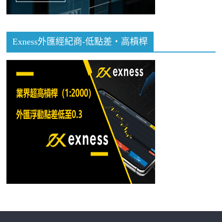
Exness外匯經紀商-低點差・高槓桿