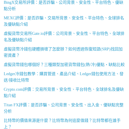
BingX交易所評價：是否詐騙、公司背景、安全性、平台特色、優缺
點分析
MEXC評價：是否詐騙、交易所背景、安全性、平台特色、全球排名
及優缺點介紹
虛擬貨幣交易所Gate.io評價：公司背景、安全性、平台特色、全球排
名及優缺點介紹
虛擬貨幣冷錢包硬體損壞了怎麼辦？如何透過恢復短語(SRP)找回加
密資產？
虛擬貨幣錢包哪個好？三種類型加密貨幣錢包(熱/冷)優點・缺點比較
Ledger冷錢包教學：購買管道、產品介紹、Ledger錢包使用方法、發
送/接收比特幣
Crypto.com評價：交易所背景、安全性、平台特色、全球排名及優缺
點介紹
Titan FX評價：是否詐騙、公司背景、安全性、出入金、優缺點完整
分析
比特幣的價值來源是什麼？比特幣為何這麼值錢？比特幣都在誰手
上？