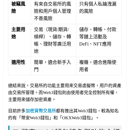
被竊風
有來自交易所的風
只有個人私鑰洩漏
險
險和用戶個人管理
的風險
不善風險
主要用
交易（現貨/期貨/
儲存、轉帳、付款
途
槓桿）、儲存、轉
等鏈上活動及
帳、理財等廣泛用
DeFi、NFT應用
途
適用性
簡單，適合新手入
複雜，適合進階使
門
用者
總結來說，交易所的功能主要用來交易虛擬幣，用戶的資產
由交易所管理。而Web3錢包則由使用者完全控制所有權，
主要用來儲存加密資產。
目前許多
加密貨幣交易所
都有推出其Web3錢包，較為知名
的有「幣安Web3錢包」和「OKXWeb3錢包」。