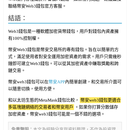
聯絡幣安Web3錢包官方客服。
結語：
Web3錢包是一種軟體加密貨幣錢包，用戶對錢包內資產擁
有100%控制權。
幣安Web3錢包是幣安交易所的專有錢包。旨在以簡單的方
式，滿足使用者對安全運用加密資產的需求。用戶只需幾秒
鐘即可建立Web3錢包。可以從其加密資產中賺取獎勵和跨
鏈交易。
幣安web3錢包可以在
幣安APP
內簡單創建，和交易所介面可
以隨意切換，使用方便。
和以太坊生態的MetaMask錢包比較，
幣安web3錢包更適合
多區塊鏈網絡的交易者和幣安用戶
。如果你打算分散儲存
加密資產，幣安web3錢包可能是一個不錯的選項。
免責聲明：
本文為經驗分享與資料整理，不作為投資理