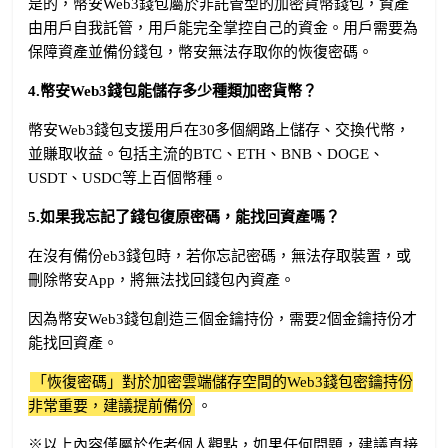
是的，幣安Web3錢包屬於非託管型的加密貨幣錢包，資產
由用戶自我託管，用戶能完全掌控自己的資金。用戶需要為
保障資產並備份錢包，幣安無法存取你的恢復密碼。
4.幣安Web3錢包能儲存多少種類加密貨幣？
幣安Web3錢包支援用戶在30多個網路上儲存、交換代幣，
並賺取收益。包括主流的BTC、ETH、BNB、DOGE、
USDT、USDC等上百個幣種。
5.如果我忘記了錢包復原密碼，能找回資產嗎？
在沒有備份eb3錢包時，若你忘記密碼，無法存取裝置，或
刪除幣安App，將無法找回錢包內資產。
因為幣安Web3錢包創造三個金鑰持份，需要2個金鑰持份才
能找回資產。
「恢復密碼」對於加密雲端儲存空間的Web3錢包密鑰持份
非常重要，建議提前備份
。
※以上內容僅屬於作者個人觀點，如果任何問題，建議直接