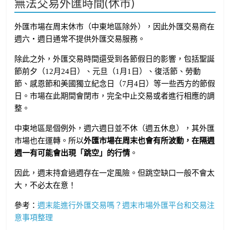
無法交易外匯時間(休市)
外匯市場在周末休市（中東地區除外），因此外匯交易商在
週六・週日通常不提供外匯交易服務。
除此之外，外匯交易時間還受到各節假日的影響，包括聖誕
節前夕（12月24日）、元旦（1月1日）、復活節、勞動
節、感恩節和美國獨立紀念日（7月4日）等一些西方的節假
日。市場在此期間會閉市，完全中止交易或者進行相應的調
整。
中東地區是個例外，週六週日並不休（週五休息），其外匯
市場也在運轉。所以
外匯市場在周末也會有所波動，在隔週
週一有可能會出現「跳空」的行情
。
因此，週末持倉過週存在一定風險。但跳空缺口一般不會太
大，不必太在意！
參考：
週末能進行外匯交易嗎？週末市場外匯平台和交易注
意事項整理