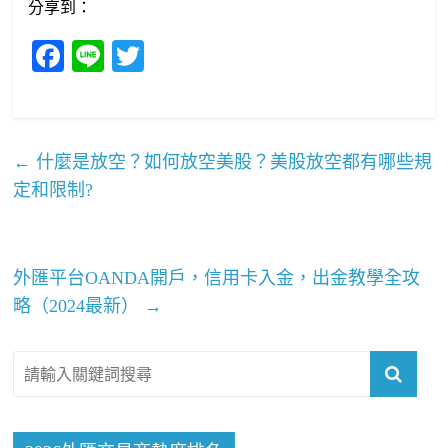
分享到：
Fa
Li
T
ce
ne
wi
bo
tte
ok
r
←
什麼是放空？如何放空美股？美股放空都有哪些規
定和限制?
外匯平台OANDA開戶，信用卡入金，出金教學全攻
略（2024最新）
→