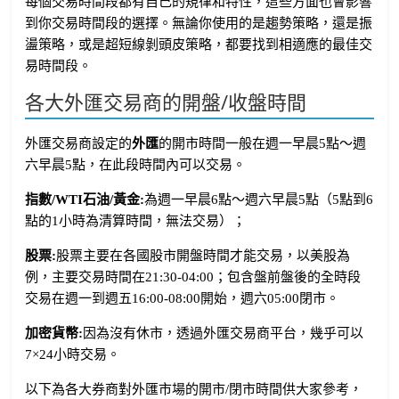
每個交易時間段都有自己的規律和特性，這些方面也會影響
到你交易時間段的選擇。無論你使用的是趨勢策略，還是振
盪策略，或是超短線剝頭皮策略，都要找到相適應的最佳交
易時間段。
各大外匯交易商的開盤/收盤時間
外匯交易商設定的
外匯
的開市時間一般在週一早晨5點～週
六早晨5點，在此段時間內可以交易。
指數/WTI石油/黃金:
為週一早晨6點～週六早晨5點（5點到6
點的1小時為清算時間，無法交易）；
股票:
股票主要在各國股市開盤時間才能交易，以美股為
例，主要交易時間在21:30-04:00；包含盤前盤後的全時段
交易在週一到週五16:00-08:00開始，週六05:00閉市。
加密貨幣:
因為沒有休市，透過外匯交易商平台，幾乎可以
7×24小時交易。
以下為各大券商對外匯市場的開市/閉市時間供大家參考，