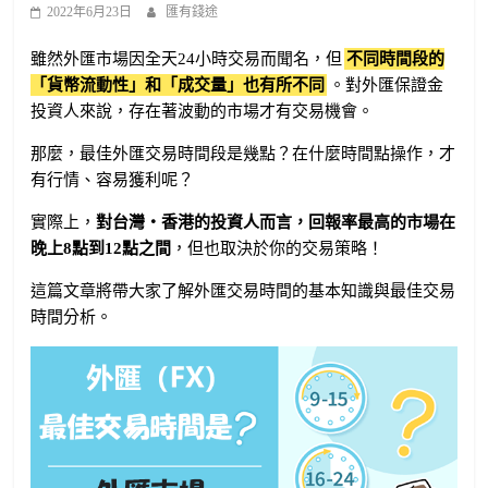
2022年6月23日
匯有錢途
雖然外匯市場因全天24小時交易而聞名，但
不同時間段的
「貨幣流動性」和「成交量」也有所不同
。對外匯保證金
投資人來說，存在著波動的市場才有交易機會。
那麼，最佳外匯交易時間段是幾點？在什麼時間點操作，才
有行情、容易獲利呢？
實際上，
對台灣・香港的投資人而言，回報率最高的市場在
晚上8點到12點之間
，但也取決於你的交易策略！
這篇文章將帶大家了解外匯交易時間的基本知識與最佳交易
時間分析。