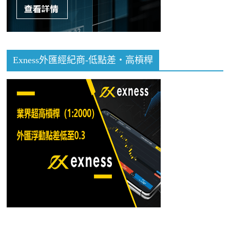
Exness外匯經紀商-低點差・高槓桿