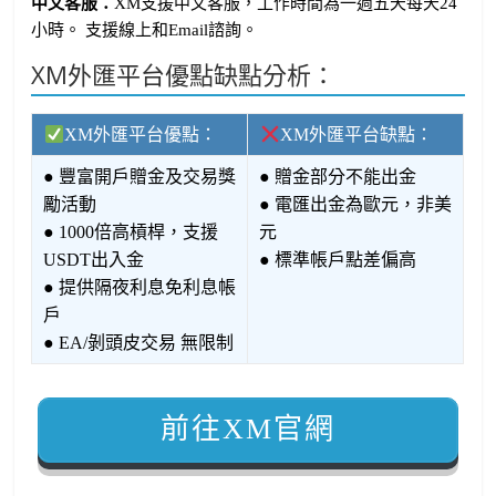
中文客服：
XM支援中文客服，工作時間為一週五天每天24
小時。 支援線上和Email諮詢。
XM外匯平台優點缺點分析：
XM外匯平台優點：
XM外匯平台缺點：
● 豐富開戶贈金及交易獎
● 贈金部分不能出金
勵活動
● 電匯出金為歐元，非美
● 1000倍高槓桿，支援
元
USDT出入金
● 標準帳戶點差偏高
● 提供隔夜利息免利息帳
戶
● EA/剝頭皮交易 無限制
前往XM官網