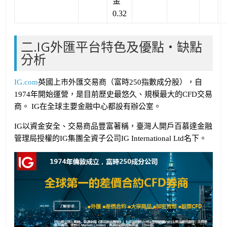
金
0.32
二.IG外匯平台特色及優點・缺點
分析
IG.com
英國上市外匯交易商（富時250指數成分股），自
1974年開始運營，是目前歷史最悠久、規模最大的CFD交易
商。 IG在全球主要金融中心都設有辦公室。
IG以資金安全、交易商品豐富著稱，臺灣人開戶百慕達金融
管理局授權的IG集團全資子公司IG International Ltd名下。