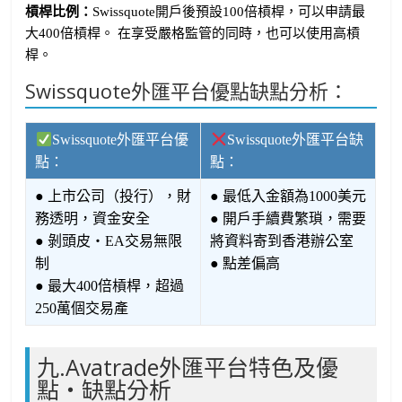
槓桿比例：
Swissquote開戶後預設100倍槓桿，可以申請最
大400倍槓桿。 在享受嚴格監管的同時，也可以使用高槓
桿。
Swissquote外匯平台優點缺點分析：
Swissquote外匯平台優
Swissquote外匯平台缺
點：
點：
● 上市公司（投行），財
● 最低入金額為1000美元
務透明，資金安全
● 開戶手續費繁瑣，需要
● 剝頭皮・EA交易無限
將資料寄到香港辦公室
制
● 點差偏高
● 最大400倍槓桿，超過
250萬個交易產
九.Avatrade外匯平台特色及優
點・缺點分析