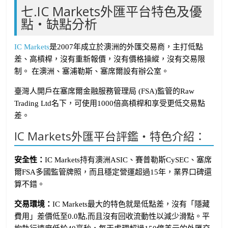
七.IC Markets外匯平台特色及優
點・缺點分析
IC Markets
是2007年成立於澳洲的外匯交易商，主打低點
差、高槓桿，沒有重新報價，沒有價格操縱，沒有交易限
制。 在澳洲、塞浦勒斯、塞席爾設有辦公室。
臺灣人開戶在塞席爾金融服務管理局 (FSA)監管的Raw
Trading Ltd名下，可使用1000倍高槓桿和享受更低交易點
差。
IC Markets外匯平台評鑑・特色介紹：
安全性：
IC Markets持有澳洲ASIC、賽普勒斯CySEC、塞席
爾FSA多國監管牌照，而且穩定營運超過15年，業界口碑還
算不錯。
交易環境：
IC Markets最大的特色就是低點差，沒有「隱藏
費用」差價低至0.0點,而且沒有回收流動性以減少滑點。平