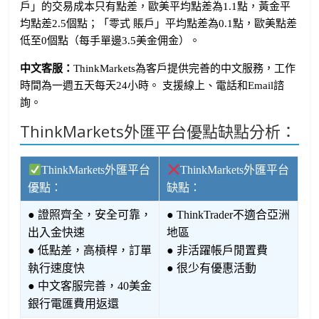
戶」的交易成本只有點差，歐美平均點差為1.1點，黃金平
均點差2.5個點；「零式 賬戶」平均點差為0.1點，歐美點差
低至0個點（每手單邊3.5美金佣金）。
中文客服：
ThinkMarkets為客戶提供完善的中文服務，工作
時間為一週五天每天24小時。 支援線上、電話和Email諮
詢。
ThinkMarkets外匯平台優點缺點分析：
ThinkMarkets外匯平台
ThinkMarkets外匯平台
優點：
缺點：
● 證照齊全，安全可靠，
● ThinkTrader不適合亞洲
出入金快速
地區
● 低點差，高槓桿，訂單
● 非活躍帳戶閒置費
執行速度快
● 很少有優惠活動
● 中文客服完善，40美金
銀行電匯費用返還