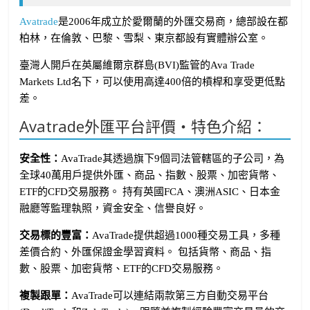
Avatrade
是2006年成立於愛爾蘭的外匯交易商，總部設在都
柏林，在倫敦、巴黎、雪梨、東京都設有實體辦公室。
臺灣人開戶在英屬維爾京群島(BVI)監管的Ava Trade
Markets Ltd名下，可以使用高達400倍的槓桿和享受更低點
差。
Avatrade外匯平台評價・特色介紹：
安全性：
AvaTrade其透過旗下9個司法管轄區的子公司，為
全球40萬用戶提供外匯、商品、指數、股票、加密貨幣、
ETF的CFD交易服務。 持有英國FCA、澳洲ASIC、日本金
融廳等監理執照，資金安全、信譽良好。
交易標的豐富：
AvaTrade提供超過1000種交易工具，多種
差價合約、外匯保證金學習資料。 包括貨幣、商品、指
數、股票、加密貨幣、ETF的CFD交易服務。
複製跟單：
AvaTrade可以連結兩款第三方自動交易平台