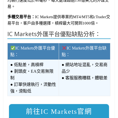
均執行速度低於40毫秒，每天處理超過150億美元的外匯交
易。
多種交易平台：
IC Markets提供專業的MT4/MT5和cTrader交
易平台，客戶由多種選擇，槓桿最大可開到1000倍。
IC Markets外匯平台優點缺點分析：
IC Markets外匯平台優
IC Markets外匯平台缺
點：
點：
● 低點差，高槓桿
● 網站地址混亂，交易商
● 剝頭皮・EA交易無限
品少
制
● 客服服務糟糕，體驗差
● 訂單快速執行，流動性
強，滑點低
前往IC Markets官網