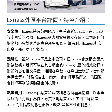
Exness外匯平台評價・特色介紹：
安全性：
Exness持有英國FCA、塞浦路斯CySEC、南非FSB
等多國監管牌照，Exness稱客服資金獨立存放，公司的任何
變動都不會對客戶的資金產生影響。 筆者利用Exness多次
出金，都可以正常提款。
透明性：
雖然Exness不是上市公司，但Exness會定期公開其
財務數據，我們可以在其官網查詢Exness集團的績效指標。
財報內容包括交易量、活躍客戶數、客戶出金總額、合作夥
伴佣金等。 財務報告由「四大」會計師事務所之一的國際
會計師事務所德勤審查與核實。
點差費用：
Exness在點差和隔夜利息方面極具優勢，以專業
帳戶的「先鋒」為例，歐美平均點差0.6，美日平均點差
0.7，而且隔夜利息也偏低，缺點 是拿不到正利息。