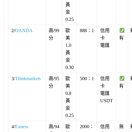
黃
金
0.25
2/
OANDA
高/99
歐
888：1
信用
分
美
卡
有
1.0
電匯
黃
金
0.30
3/
Thinkmarkets
高/95
歐
500：1
信用
分
美
卡
有
0.8
電匯
黃
USDT
金
0.25
4/
Exness
高/94
歐
2000：
信用
無