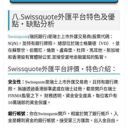
八.Swissquote外匯平台特色及優
點・缺點分析
Swissquote
(瑞訊銀行)是瑞士上市外匯交易商(股票代碼：
SQN)，並持有銀行牌照。 總部位於瑞士格蘭德（VD），並
在蘇黎世、伯爾尼、倫敦、盧森堡、杜拜、馬耳他、新加坡
和香港設有實體辦公室,並接受當地金融當局的監管。
Swissquote外匯平台評價・特色介紹：
安全性：
Swissquote是瑞士上市外匯交易商，且持有銀行牌
照。 無論透過香港辦事處或在瑞士註冊，都是開戶在瑞士
FINMA監管之下。 財務透明、資金安全度高，每位客戶有
10萬瑞郎的資金保護。
銀行帳號：
你在Swissquote開戶，相當於開了銀行帳戶，入
金是轉到資金的銀行帳號，接受第三方匯款，出入金自由。