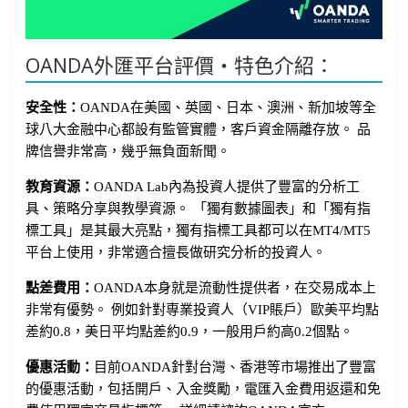
OANDA外匯平台評價・特色介紹：
安全性：
OANDA在美國、英國、日本、澳洲、新加坡等全
球八大金融中心都設有監管實體，客戶資金隔離存放。 品
牌信譽非常高，幾乎無負面新聞。
教育資源：
OANDA Lab內為投資人提供了豐富的分析工
具、策略分享與教學資源。 「獨有數據圖表」和「獨有指
標工具」是其最大亮點，獨有指標工具都可以在MT4/MT5
平台上使用，非常適合擅長做研究分析的投資人。
點差費用：
OANDA本身就是流動性提供者，在交易成本上
非常有優勢。 例如針對専業投資人（VIP賬戶）歐美平均點
差約0.8，美日平均點差約0.9，一般用戶約高0.2個點。
優惠活動：
目前OANDA針對台灣、香港等市場推出了豐富
的優惠活動，包括開戶、入金獎勵，電匯入金費用返還和免