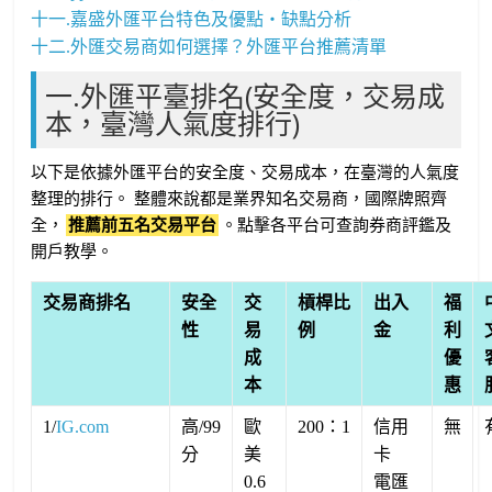
十一.嘉盛外匯平台特色及優點・缺點分析
十二.外匯交易商如何選擇？外匯平台推薦清單
一.外匯平臺排名(安全度，交易成
本，臺灣人氣度排行)
以下是依據外匯平台的安全度、交易成本，在臺灣的人氣度
整理的排行。 整體來說都是業界知名交易商，國際牌照齊
全，
推薦前五名交易平台
。點擊各平台可查詢券商評鑑及
開戶教學。
交易商排名
安全
交
槓桿比
出入
福
性
易
例
金
利
成
優
本
惠
1/
IG.com
高/99
歐
200：1
信用
無
分
美
卡
0.6
電匯