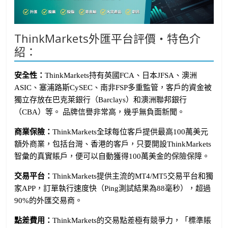
ThinkMarkets外匯平台評價・特色介
紹：
安全性：
ThinkMarkets持有英國FCA、日本JFSA、澳洲
ASIC、塞浦路斯CySEC、南非FSP多重監管，客戶的資金被
獨立存放在巴克萊銀行（Barclays）和澳洲聯邦銀行
（CBA）等。 品牌信譽非常高，幾乎無負面新聞。
商業保險：
ThinkMarkets全球每位客戶提供最高100萬美元
額外商業，包括台灣、香港的客戶，只要開設ThinkMarkets
智彙的真實賬戶，便可以自動獲得100萬美金的保險保障。
交易平台：
ThinkMarkets提供主流的MT4/MT5交易平台和獨
家APP，訂單執行速度快（Ping測試結果為88毫秒），超過
90%的外匯交易商。
點差費用：
ThinkMarkets的交易點差極有競爭力，「標準賬