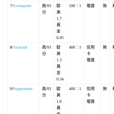
7/
Swissquote
高/93
歐
100：1
電匯
無
分
美
1.7
黃
金
0.45
8/
Avatrade
高/93
歐
400：1
信用
無
分
美
卡
1.3
電匯
黃
金
0.34
9/
Pepperstone
高/93
歐
400：1
信用
無
分
美
卡
1.0
電匯
黃