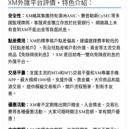
XM外匯平台評價・特色介紹：
安全性：
XM稱其集團持有澳洲ASIC、賽普勒斯CySEC等多
國監理牌照，客服資金獨立存放於託管銀行。 網路路上未
有查到XM不能出金等負面訊息。
點差費用：
XM的標準帳戶點差偏高，建議選擇費率較低的
【低點差帳戶】，而且低點差帳戶對外匯、黃金等主流交易
商品【免除隔夜利息】，XM 是目前唯一雙向免隔夜利息的
外匯平台。
交易平臺：
支援主流的MT4和MT5交易平臺和XM專屬手機
APP，最大槓桿1000倍，支援外匯、貴金屬、大宗商品和能
源交易。 提供模擬交易帳戶，開戶流程簡單，對新手友
善。
優惠活動：
XM會不定期推出開戶贈金、入金獎金、交易比
賽等各種優惠活動。 大家可隨時關注XM官網，享有開戶優
惠！