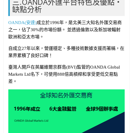
三.OANDA外匯平台特色及優點・
缺點分析
OANDA(安達)
成立於1996年，是北美三大知名外匯交易商
之一，佔了30%的市場份額。 並透過倫敦以及新加坡輻射
歐洲和亞太市場。
自成立27年以來，營運穩定、多種技術數據支援而著稱，在
業界累積了良好口碑！
臺灣人開戶在英屬維爾京群島(BVI)監管的OANDA Global
Markets Ltd名下，可使用888倍高槓桿和享受更低交易點
差。