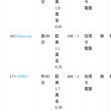
分
美
卡
1.9
電匯
黃
金
0.45
16/
Dukascopy
高/90
歐
100：1
信用
無
分
美
卡
1.1
電匯
黃
金
0.35
17/
FXPRO
中/85
歐
400：1
信用
無
分
美
卡
1.7
電匯
黃
金
0.39