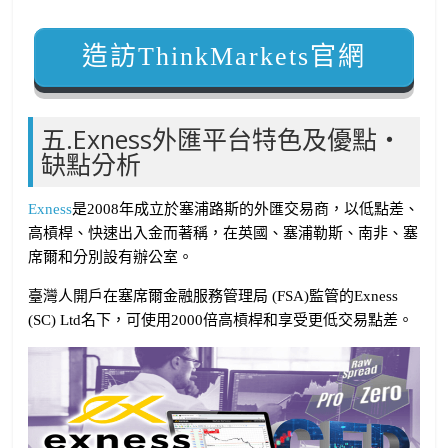
造訪ThinkMarkets官網
五.Exness外匯平台特色及優點・
缺點分析
Exness
是2008年成立於塞浦路斯的外匯交易商，以低點差、
高槓桿、快速出入金而著稱，在英國、塞浦勒斯、南非、塞
席爾和分別設有辦公室。
臺灣人開戶在塞席爾金融服務管理局 (FSA)監管的Exness
(SC) Ltd名下，可使用2000倍高槓桿和享受更低交易點差。