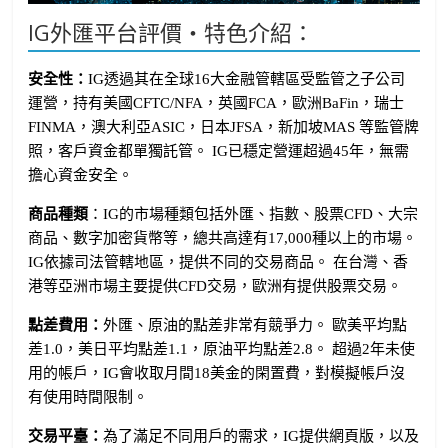
IG外匯平台評價・特色介紹：
安全性：
IG透過其在全球16大金融管轄區受監管之子公司
運營，持有美國CFTC/NFA，英國FCA，歐洲BaFin，瑞士
FINMA，澳大利亞ASIC，日本JFSA，新加坡MAS 等監管牌
照，客戶資金都單獨託管。 IG已穩定營運超過45年，無需
擔心資金安全。
商品種類
：IG的市場種類包括外匯、指數、股票CFD、大宗
商品、數字加密貨幣等，總共高達有17,000種以上的市場。
IG依據司法管轄地區，提供不同的交易商品。 在台灣、香
港等亞洲市場主要提供CFD交易，歐洲有提供股票交易。
點差費用：
外匯、原油的點差非常有競爭力。 歐美平均點
差1.0，美日平均點差1.1，原油平均點差2.8。 超過2年未使
用的帳戶，IG會收取月間18美金的閑置費，對模擬帳戶沒
有使用時間限制。
交易平臺：
為了滿足不同用戶的需求，IG提供網頁版，以及