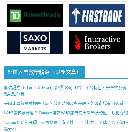
外匯入門教學精選（最新文章）
嘉信證券（Charles Schwab）評價:公司介紹、平台特色、安全性及優
點缺點分析
美國非農就業數據是什麼？公佈時間及對美股、外匯市場有何影響？
Web3錢包是什麼？ Binance幣安Web3錢包使用教學及優點・缺點介紹
Gemini交易所評價：公司背景、安全性、平台特色、全球排名、優缺
點分析