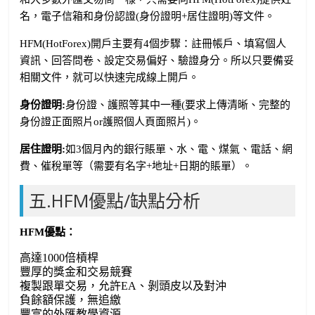
名，電子信箱和身份認證(身份證明+居住證明)等文件。
HFM(HotForex)開戶主要有4個步驟：註冊帳戶、填寫個人
資訊、回答問卷、設定交易偏好、驗證身分。所以只要備妥
相關文件，就可以快速完成線上開戶。
身份證明:
身份證、護照等其中一種(要求上傳清晰、完整的
身份證正面照片or護照個人頁面照片)。
居住證明:
如3個月內的銀行賬單、水、電、煤氣、電話、網
費、催稅單等（需要有名字+地址+日期的賬單）。
五.HFM優點/缺點分析
HFM優點：
高達1000倍槓桿
豐厚的獎金和交易競賽
複製跟單交易，允許EA、剝頭皮以及對沖
負餘額保護，無追繳
豐富的外匯教學資源