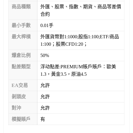
商品種類
外匯、股票、指數、期貨、商品等差價
合約
最小手數
0.01手
最大桿槓
外匯貨幣對1:1000;股指1:100;ETF/商品
1:100；股票CFD1:20；
爆倉比例
50%
點差類型
浮动點差:PREMIUM賬戶賬戶：歐美
1.3，黃金3.5，原油4.5
EA交易
允許
剝頭皮
允許
對沖
允許
模擬賬戶
有