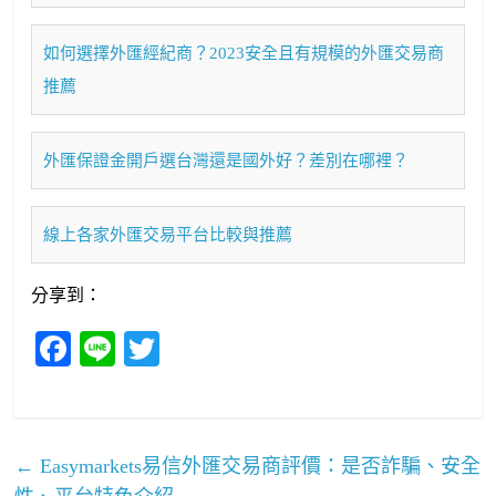
如何選擇外匯經紀商？2023安全且有規模的外匯交易商
推薦
外匯保證金開戶選台灣還是國外好？差別在哪裡？
線上各家外匯交易平台比較與推薦
分享到：
Fa
Li
T
ce
ne
wi
bo
tte
ok
r
←
Easymarkets易信外匯交易商評價：是否詐騙、安全