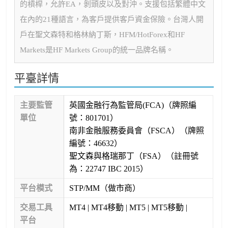
的槓桿，允許EA，剝頭皮以及對沖。支援包括繁體中文
在內的21種語言，為客戶提供客戶資金保險。台灣人開
戶在聖文森特和格林納丁斯，HFM/HotForex和HF
Markets是HF Markets Group的統一品牌名稱。
平臺詳情
主要監管
英國金融行為監管局(FCA)（牌照編
單位
號：801701）
南非金融服務委員會（FSCA）（牌照
編號：46632）
聖文森與格瑞那丁（FSA）（註冊號
為：22747 IBC 2015）
平台模式
STP/MM（做市商）
交易工具
MT4 | MT4移動 | MT5 | MT5移動 |
平台