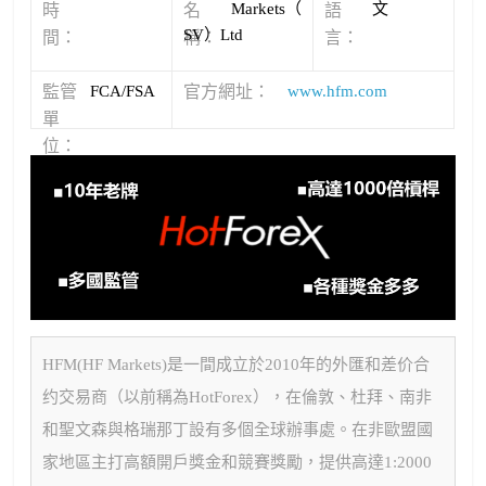
Markets（
文
時
名
語
SV）Ltd
間：
稱：
言：
監管
FCA/FSA
官方網址：
www.hfm.com
單
位：
HFM(HF Markets)是一間成立於2010年的外匯和差价合
约交易商（以前稱為HotForex），在倫敦、杜拜、南非
和聖文森與格瑞那丁設有多個全球辦事處。在非歐盟國
家地區主打高額開戶獎金和競賽獎勵，提供高達1:2000