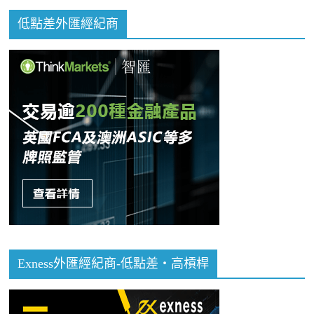
低點差外匯經紀商
Exness外匯經紀商-低點差・高槓桿