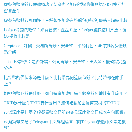
虛擬貨幣冷錢包硬體損壞了怎麼辦？如何透過恢復短語(SRP)找回加
密資產？
虛擬貨幣錢包哪個好？三種類型加密貨幣錢包(熱/冷)優點・缺點比較
Ledger冷錢包教學：購買管道、產品介紹、Ledger錢包使用方法、發
送/接收比特幣
Crypto.com評價：交易所背景、安全性、平台特色、全球排名及優缺
點介紹
Titan FX評價：是否詐騙、公司背景、安全性、出入金、優缺點完整
分析
比特幣的價值來源是什麼？比特幣為何這麼值錢？比特幣都在誰手
上？
加密貨幣巨鯨是什麼？如何追蹤加密巨鯨？觀察鯨魚地址有什麼用？
TXID是什麼？TXID有什麼用？如何確認加密貨幣交易的TXID？
市場深度是什麼？虛擬貨幣交易所的交易深度對交易成本有何影響?
虛擬貨幣交易所Telegram中文群組清單（附Telegram繁體中文設定教
學）